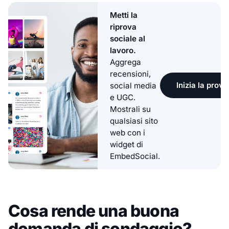
Metti la
riprova
sociale al
lavoro.
Aggrega
recensioni,
Inizia la prova
social media
e UGC.
Mostrali su
qualsiasi sito
web con i
widget di
EmbedSocial.
Cosa rende una buona
domanda di sondaggio?