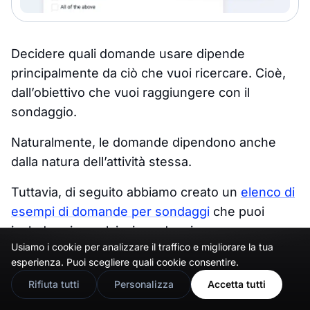
Decidere quali domande usare dipende
principalmente da ciò che vuoi ricercare. Cioè,
dall’obiettivo che vuoi raggiungere con il
sondaggio.
Naturalmente, le domande dipendono anche
dalla natura dell’attività stessa.
Tuttavia, di seguito abbiamo creato un
elenco di
esempi di domande per sondaggi
che puoi
includere in qualsiasi sondaggio.
Usiamo i cookie per analizzare il traffico e migliorare la tua
🇬🇧
Would you prefer this site in English?
esperienza. Puoi scegliere quali cookie consentire.
View in English
Esempi di domande aperte
Rifiuta tutti
Personalizza
Accetta tutti