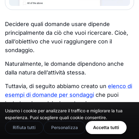
Decidere quali domande usare dipende
principalmente da ciò che vuoi ricercare. Cioè,
dall’obiettivo che vuoi raggiungere con il
sondaggio.
Naturalmente, le domande dipendono anche
dalla natura dell’attività stessa.
Tuttavia, di seguito abbiamo creato un
elenco di
esempi di domande per sondaggi
che puoi
includere in qualsiasi sondaggio.
Usiamo i cookie per analizzare il traffico e migliorare la tua
🇬🇧
Would you prefer this site in English?
esperienza. Puoi scegliere quali cookie consentire.
View in English
Esempi di domande aperte
Rifiuta tutti
Personalizza
Accetta tutti