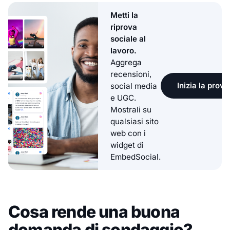
Metti la
riprova
sociale al
lavoro.
Aggrega
recensioni,
Inizia la prova
social media
e UGC.
Mostrali su
qualsiasi sito
web con i
widget di
EmbedSocial.
Cosa rende una buona
domanda di sondaggio?