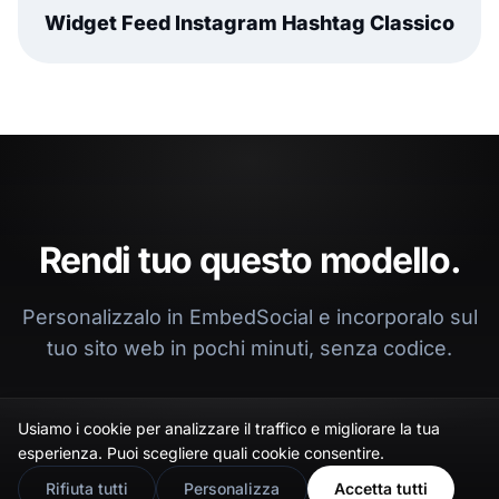
Widget Feed Instagram Hashtag Classico
Rendi tuo questo modello.
Personalizzalo in EmbedSocial e incorporalo sul
tuo sito web in pochi minuti, senza codice.
Usiamo i cookie per analizzare il traffico e migliorare la tua
Start free trial
Schedule demo
🇬🇧
Would you prefer this site in English?
esperienza. Puoi scegliere quali cookie consentire.
View in English
Rifiuta tutti
Personalizza
Accetta tutti