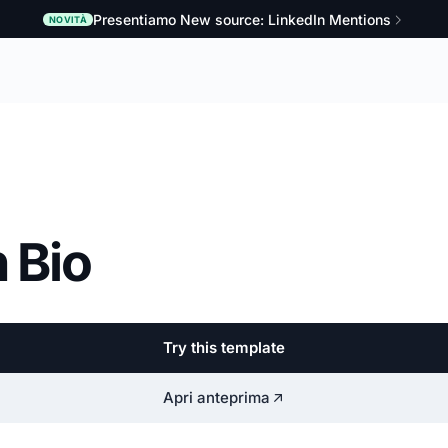
Presentiamo New source: LinkedIn Mentions
NOVITÀ
n Bio
Try this template
Apri anteprima