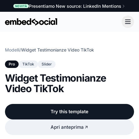
Presentiamo New source: LinkedIn Mentions
NOVITÀ
Modelli
/
Widget Testimonianze Video TikTok
Pro
TikTok
Slider
Widget Testimonianze
Video TikTok
Try this template
Apri anteprima