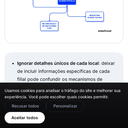
Ignorar detalhes únicos de cada local
: deixar
de incluir informações específicas de cada
filial pode confundir os mecanismos de
busca, reduzindo a visibilidade;
Usamos cookies para analisar o tráfego do site e melhorar sua
experiência. Você pode escolher quais cookies permitir.
Usar formatos de dados inconsistentes
:
🇬🇧
Would you prefer this site in English?
nomes, formatos de endereço ou números de
Recusar todos
Personalizar
telefone inconsistentes entre os locais podem
View in English
Aceitar todos
prejudicar a precisão das buscas;