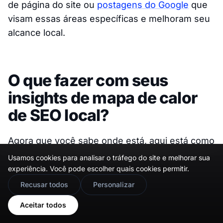
de página do site ou
postagens do Google
que
visam essas áreas específicas e melhoram seu
alcance local.
O que fazer com seus
insights de mapa de calor
de SEO local?
Agora que você sabe onde está, aqui está como
melhorar seu desempenho de SEO local:
Usamos cookies para analisar o tráfego do site e melhorar sua
experiência. Você pode escolher quais cookies permitir.
🇬🇧
Would you prefer this site in English?
Recusar todos
Personalizar
🔴 Para Zonas Vermelhas
View in English
Aceitar todos
(Classificação 11+)