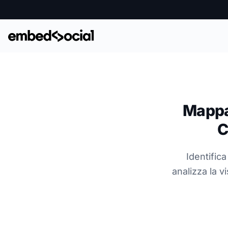
Mappa 
C
Identific
analizza la v