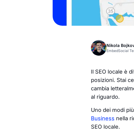
Nikola Bojko
EmbedSocial T
Il SEO locale è d
posizioni. Stai 
cambia letteralm
al riguardo.
Uno dei modi più
Business
nella r
SEO locale.