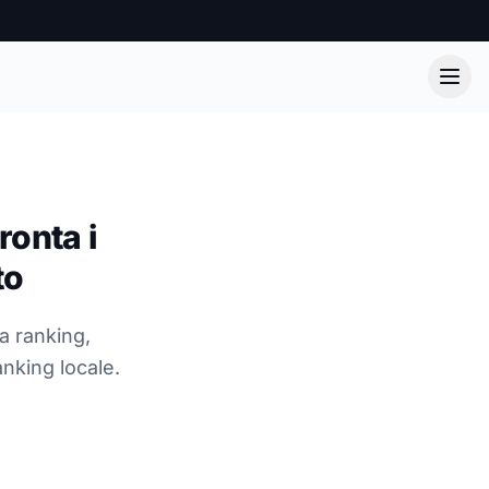
ronta i
to
a ranking,
anking locale.