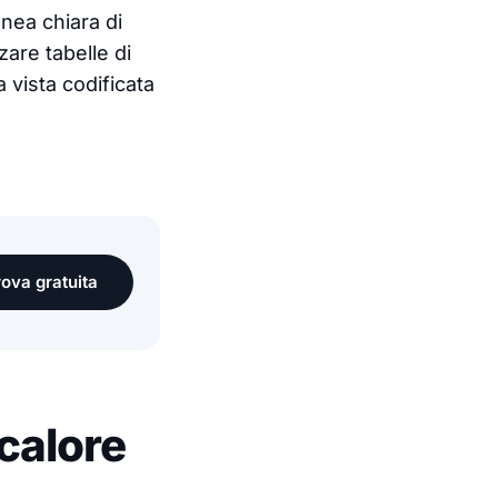
nea chiara di
zare tabelle di
a vista codificata
prova gratuita
calore