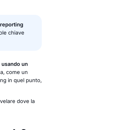
 reporting
role chiave
a usando un
ca, come un
ing in quel punto,
ivelare dove la