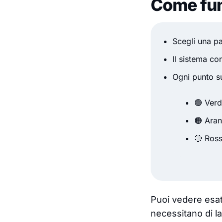
Come fun
Scegli una pa
Il sistema con
Ogni punto s
🟢 Verd
🟠 Aran
🔴 Ross
Puoi
vedere esa
necessitano di l