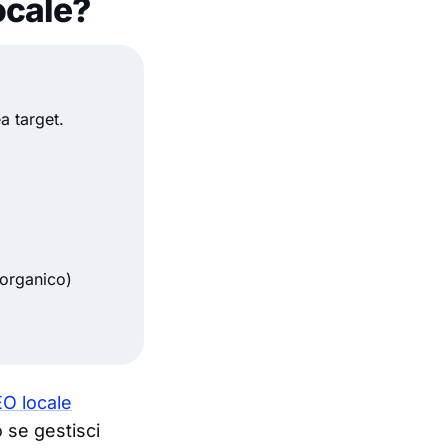
ocale?
ea target.
 organico)
O locale
 se gestisci