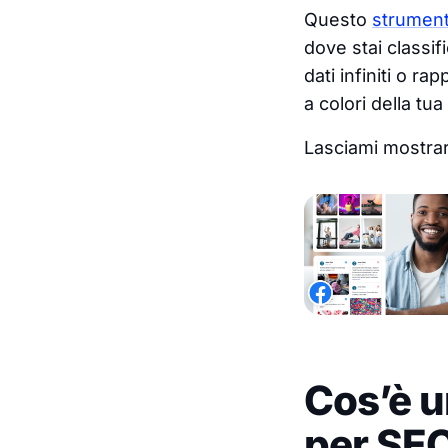
Questo
strument
dove stai classifi
dati infiniti o ra
a colori della t
Lasciami mostrar
Cos’è u
per SEO