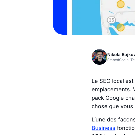
Nikola Bojko
EmbedSocial T
Le SEO local est
emplacements. Vo
pack Google chan
chose que vous p
L’une des facon
Business
fonctio