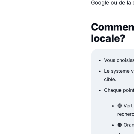
Google ou de la 
Comment 
locale?
Vous choisiss
Le systeme ve
cible.
Chaque point 
🟢 Vert
recherc
🟠 Oran