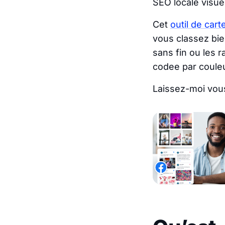
SEO locale visue
Cet
outil de car
vous classez bien
sans fin ou les 
codee par couleu
Laissez-moi vou