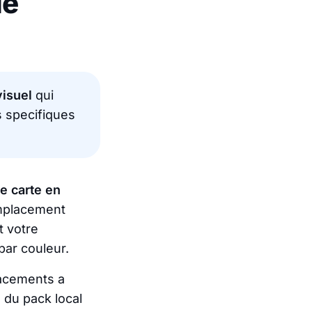
de
visuel
qui
s specifiques
ne carte en
emplacement
t votre
par couleur.
lacements a
 du pack local