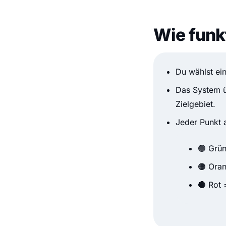
Wie funk
Du wählst ei
Das System ü
Zielgebiet.
Jeder Punkt a
🟢 Grün
🟠 Oran
🔴 Rot 