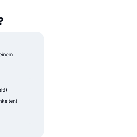
?
deinem
it!)
hkeiten)