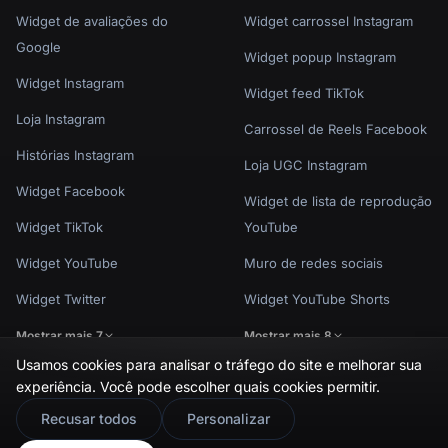
Widget de avaliações do
Widget carrossel Instagram
Google
Widget popup Instagram
Widget Instagram
Widget feed TikTok
Loja Instagram
Carrossel de Reels Facebook
Histórias Instagram
Loja UGC Instagram
Widget Facebook
Widget de lista de reprodução
Widget TikTok
YouTube
Widget YouTube
Muro de redes sociais
Widget Twitter
Widget YouTube Shorts
Mostrar mais 7
Mostrar mais 8
Usamos cookies para analisar o tráfego do site e melhorar sua
experiência. Você pode escolher quais cookies permitir.
🇬🇧
Would you prefer this site in English?
Recusar todos
Personalizar
Política de privacidade
Termos de uso
Configurações de cookies
View in English