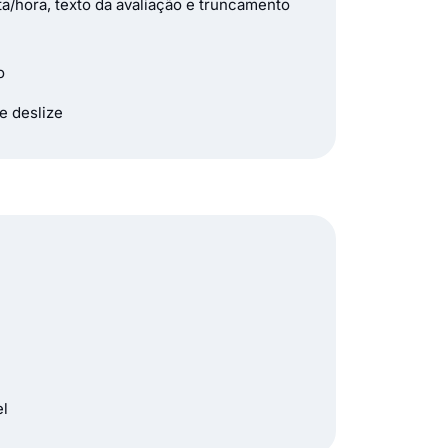
ata/hora, texto da avaliação e truncamento
o
e deslize
el