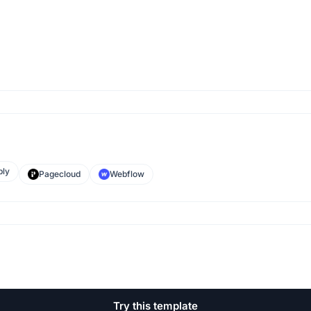
ly
Pagecloud
Webflow
Try this template