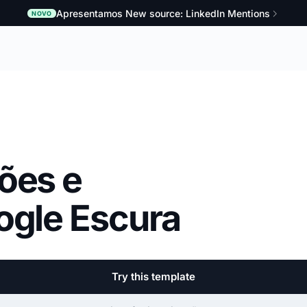
Apresentamos New source: LinkedIn Mentions
NOVO
ões e
ogle Escura
Try this template