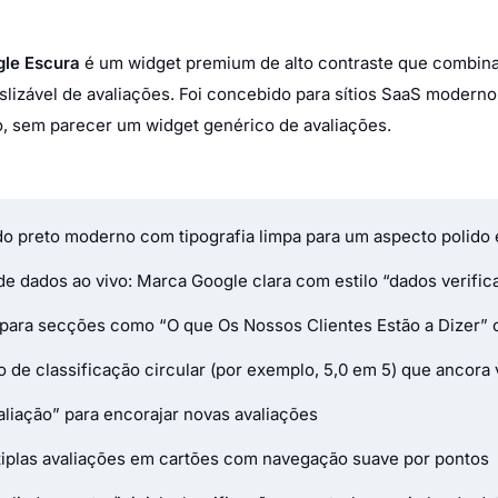
gle Escura
é um widget premium de alto contraste que combin
eslizável de avaliações. Foi concebido para sítios SaaS modern
ão, sem parecer um widget genérico de avaliações.
 preto moderno com tipografia limpa para um aspecto polido 
de dados ao vivo: Marca Google clara com estilo “dados verific
to para secções como
“O que Os Nossos Clientes Estão a Dizer”
c
vo de classificação circular (por exemplo, 5,0 em 5) que ancor
liação” para encorajar novas avaliações
ltiplas avaliações em cartões com navegação suave por pontos