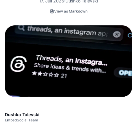
17. Juli 2026
Dushko Talevski
View as Markdown
Dushko Talevski
EmbedSocial Team