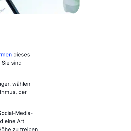
ormen
dieses
 Sie sind
ger, wählen
ithmus, der
 Social-Media-
d eine Art
 Höhe zu treiben.