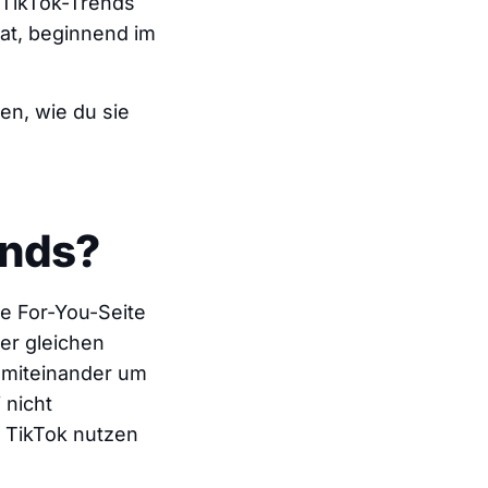
n TikTok-Trends
nat, beginnend im
n, wie du sie
ends?
ie For-You-Seite
er gleichen
e miteinander um
 nicht
f TikTok nutzen