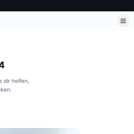
4
dir helfen,
cken.