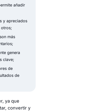
permite añadir
os y apreciados
 otros;
y son más
tarios;
ante genera
s clave;
ores de
sultados de
r, ya que
ar, convertir y