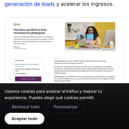
generación de leads
y acelerar los ingresos.
Usamos cookies para analizar el tráfico y mejorar tu
experiencia. Puedes elegir qué cookies permitir.
Fuente:
Slack
🇬🇧
Would you prefer this site in English?
Rechazar todo
Personalizar
Este caso práctico contiene:
View in English
Aceptar todo