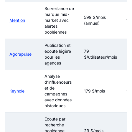
Surveillance de
marque mid-
599 $/mois
Mention
market avec
14 
(annuel)
alertes
booléennes
Publication et
écoute légère
79
Agorapulse
30
pour les
$/utilisateur/mois
agences
Analyse
d’influenceurs
et de
Keyhole
179 $/mois
14 
campagnes
avec données
historiques
Écoute par
recherche
booléenne
29 $/mois