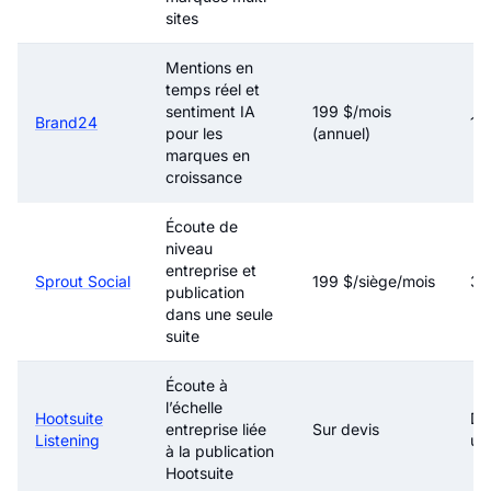
sites
Mentions en
temps réel et
sentiment IA
199 $/mois
Brand24
14 
pour les
(annuel)
marques en
croissance
Écoute de
niveau
entreprise et
Sprout Social
199 $/siège/mois
30
publication
dans une seule
suite
Écoute à
l’échelle
Hootsuite
Dé
entreprise liée
Sur devis
Listening
un
à la publication
Hootsuite