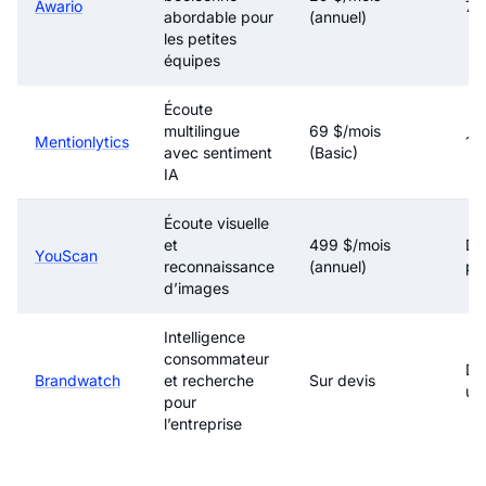
Awario
7 j
abordable pour
(annuel)
les petites
équipes
Écoute
multilingue
69 $/mois
Mentionlytics
14 
avec sentiment
(Basic)
IA
Écoute visuelle
et
499 $/mois
Dé
YouScan
reconnaissance
(annuel)
pe
d’images
Intelligence
consommateur
Dé
Brandwatch
et recherche
Sur devis
un
pour
l’entreprise