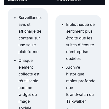
AVANTAGES
INCONVÉNIENTS
Surveillance,
avis et
Bibliothèque de
affichage de
sentiment plus
contenu sur
étroite que les
une seule
suites d'écoute
plateforme
d'entreprise
dédiées
Chaque
élément
Archive
collecté est
historique
réutilisable
moins profonde
comme
que
widget ou
Brandwatch ou
image
Talkwalker
sociale