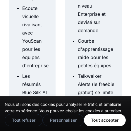
niveau
Écoute
Enterprise et
visuelle
devisé sur
rivalisant
demande
avec
YouScan
Courbe
pour les
d'apprentissage
équipes
raide pour les
d'entreprise
petites équipes
Les
Talkwalker
résumés
Alerts (le freebie
Blue Silk AI
gratuit) se limite
rendent les
aux digests par
Nous utilisons des cookies pour analyser le trafic et améliorer
🇬🇧
Would you prefer this site in English?
gros jeux
email
votre expérience. Vous pouvez choisir les cookies à autoriser.
de données
View in English
Tout refuser
Personnaliser
Tout accepter
navigables