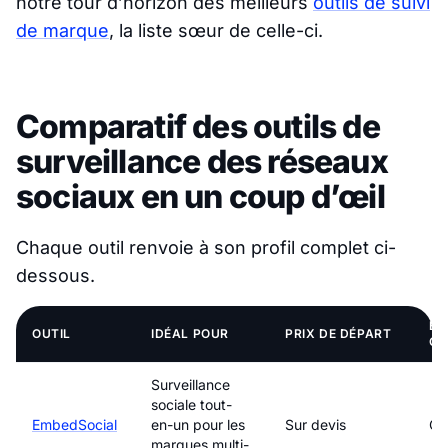
notre tour d’horizon des meilleurs
outils de suivi
de marque
, la liste sœur de celle-ci.
Comparatif des outils de
surveillance des réseaux
sociaux en un coup d’œil
Chaque outil renvoie à son profil complet ci-
dessous.
ES
OUTIL
IDÉAL POUR
PRIX DE DÉPART
GR
Surveillance
sociale tout-
EmbedSocial
en-un pour les
Sur devis
Ou
marques multi-