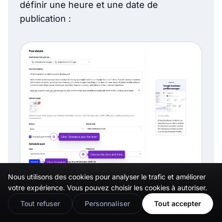
définir une heure et une date de
publication :
Nous utilisons des cookies pour analyser le trafic et améliorer
🇬🇧
Would you prefer this site in English?
votre expérience. Vous pouvez choisir les cookies à autoriser.
View in English
Tout refuser
Personnaliser
Tout accepter