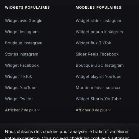
WIDGETS POPULAIRES
MODÈLES POPULAIRES
Widget avis Google
Widget slider Instagram
Widget Instagram
Widget popup Instagram
Boutique Instagram
Widget flux TikTok
Stories Instagram
Slider Reels Facebook
Widget Facebook
Boutique UGC Instagram
Widget TikTok
Widget playlist YouTube
Widget YouTube
Mur de médias sociaux
Widget Twitter
Widget Shorts YouTube
Afficher 7 de plus
Afficher 8 de plus
Nous utilisons des cookies pour analyser le trafic et améliorer
🇬🇧
Would you prefer this site in English?
votre expérience. Vous pouvez choisir les cookies à autoriser.