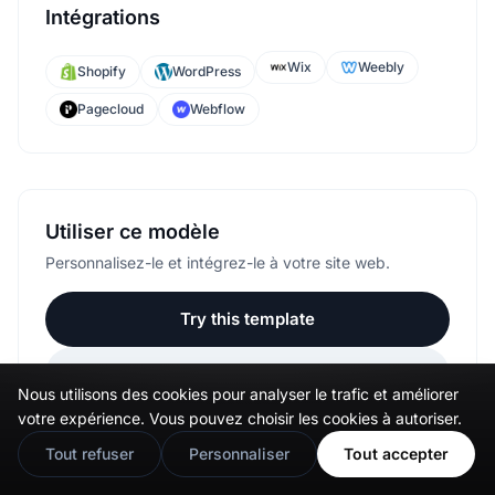
Intégrations
Wix
Weebly
Shopify
WordPress
Pagecloud
Webflow
Utiliser ce modèle
Personnalisez-le et intégrez-le à votre site web.
Try this template
Ouvrir l'aperçu
Nous utilisons des cookies pour analyser le trafic et améliorer
🇬🇧
Would you prefer this site in English?
votre expérience. Vous pouvez choisir les cookies à autoriser.
View in English
Tout refuser
Personnaliser
Tout accepter