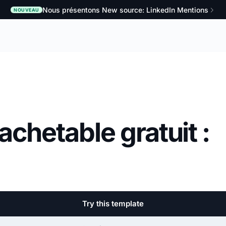
Nous présentons New source: LinkedIn Mentions
NOUVEAU
chetable gratuit :
Try this template