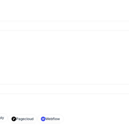
ly
Pagecloud
Webflow