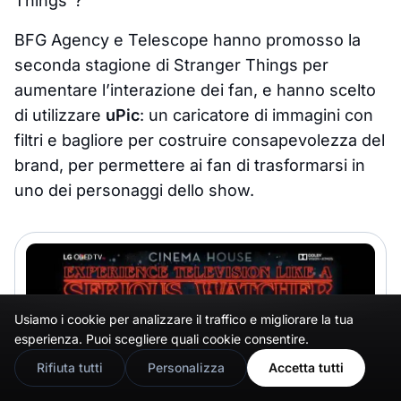
Things”?
BFG Agency e Telescope hanno promosso la
seconda stagione di Stranger Things per
aumentare l’interazione dei fan, e hanno scelto
di utilizzare
uPic
: un caricatore di immagini con
filtri e bagliore per costruire consapevolezza del
brand, per permettere ai fan di trasformarsi in
uno dei personaggi dello show.
Usiamo i cookie per analizzare il traffico e migliorare la tua
🇬🇧
Would you prefer this site in English?
esperienza. Puoi scegliere quali cookie consentire.
View in English
Rifiuta tutti
Personalizza
Accetta tutti