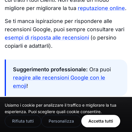
migliore per migliorare la tua
reputazione online
.
Se ti manca ispirazione per rispondere alle
recensioni Google, puoi sempre consultare vari
esempi di risposta alle recensioni
(o persino
copiarli e adattarli).
Suggerimento professionale:
Ora puoi
reagire alle recensioni Google con le
emoji
!
Usiamo i cookie per analizzare il traffico e migliorare la tua
🇬🇧
Would you prefer this site in English?
esperienza. Puoi scegliere quali cookie consentire.
Conclusione: rispondere
View in English
Rifiuta tutti
Personalizza
Accetta tutti
alle recensioni Google è