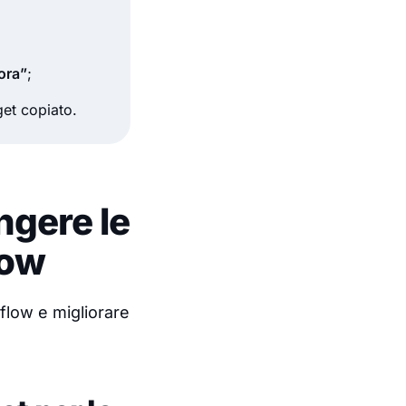
ora”
;
get copiato.
gere le
low
flow e migliorare