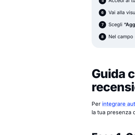
Accedi al 
Vai alla vi
Scegli
“Agg
Nel campo d
Guida c
recensi
Per
integrare au
la tua presenza di