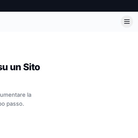
u un Sito
aumentare la
opo passo.