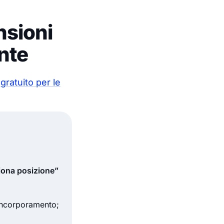
nsioni
nte
gratuito per le
iona posizione”
i incorporamento;