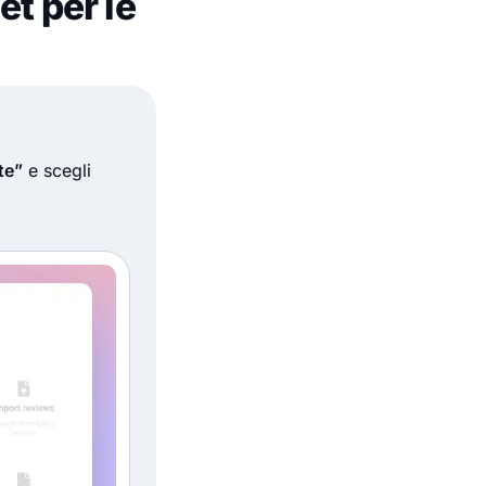
et per le
te”
e scegli