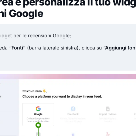
rea e personalizza il tuo widg
ni Google
idget per le recensioni Google;
heda
“Fonti”
(barra laterale sinistra), clicca su
“Aggiungi fon