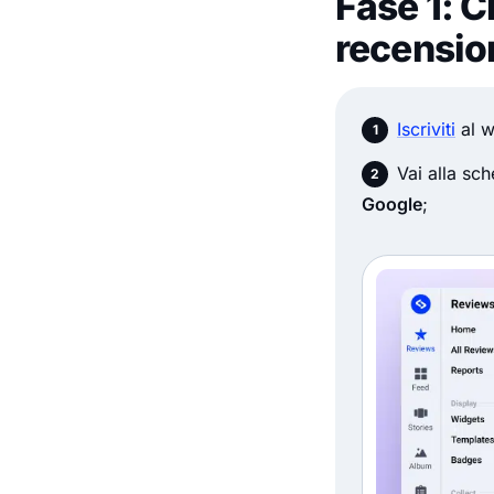
Fase 1: C
recensio
Iscriviti
al w
Vai alla sc
Google
;