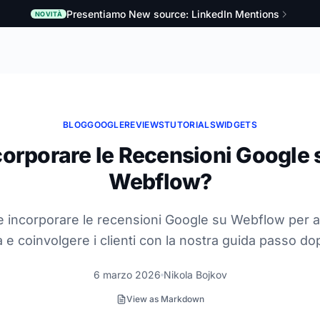
Presentiamo New source: LinkedIn Mentions
NOVITÀ
BLOG
GOOGLE
REVIEWS
TUTORIALS
WIDGETS
orporare le Recensioni Google s
Webflow?
 incorporare le recensioni Google su Webflow per 
tà e coinvolgere i clienti con la nostra guida passo d
6 marzo 2026
Nikola Bojkov
View as Markdown