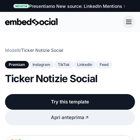
Presentiamo New source: LinkedIn Mentions
NOVITÀ
Modelli
/
Ticker Notizie Social
Premium
Instagram
TikTok
Linkedin
Feed
Ticker Notizie Social
Try this template
Apri anteprima