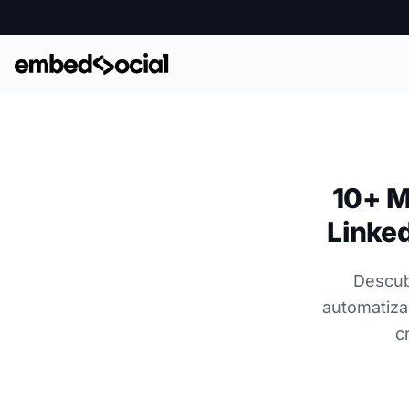
10+ M
Linke
Descub
automatiza
c