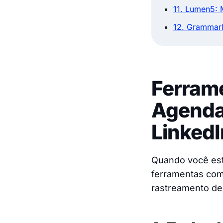
11. Lumen5: 
12. Grammarl
Ferrame
Agenda
LinkedI
Quando você est
ferramentas com
rastreamento d