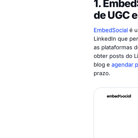
1. Embed
de UGC e
EmbedSocial
é u
LinkedIn que per
as plataformas d
obter posts do L
blog e
agendar p
prazo.