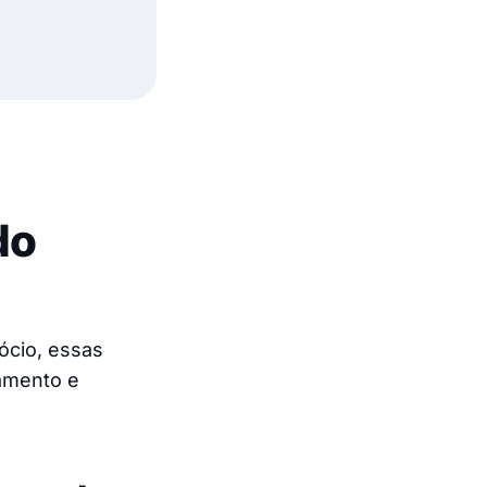
do
ócio, essas
amento e