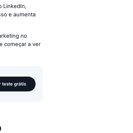
 LinkedIn,
esso e aumenta
arketing no
, e começar a ver
r teste grátis
o