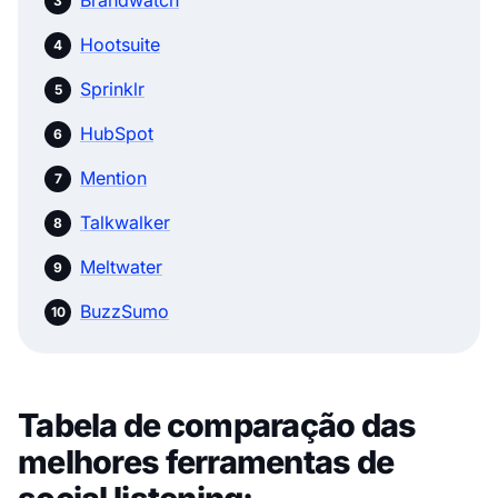
Hootsuite
Sprinklr
HubSpot
Mention
Talkwalker
Meltwater
BuzzSumo
Tabela de comparação das
melhores ferramentas de