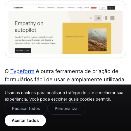
O
Typeform
é outra ferramenta de criação de
formulários fácil de usar e amplamente utilizada.
O Typeform existe desde 2012 e já tem muitos
Usamos cookies para analisar o tráfego do site e melhorar sua
utilizadores.
experiência. Você pode escolher quais cookies permitir.
🇬🇧
Would you prefer this site in English?
Então, vamos ver quais dos critérios o Typeform
Recusar todos
Personalizar
atende.
View in English
Aceitar todos
Compatível com dispositivos móveis ✅