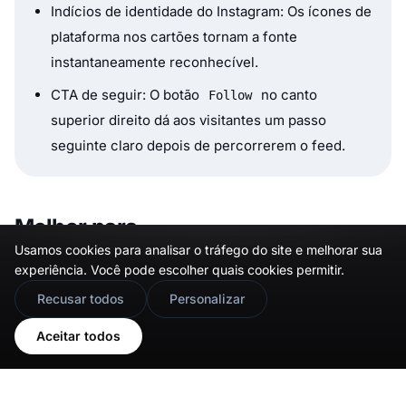
Indícios de identidade do Instagram: Os ícones de
plataforma nos cartões tornam a fonte
instantaneamente reconhecível.
CTA de seguir: O botão
no canto
Follow
superior direito dá aos visitantes um passo
seguinte claro depois de percorrerem o feed.
Melhor para
Usamos cookies para analisar o tráfego do site e melhorar sua
experiência. Você pode escolher quais cookies permitir.
Sites de moda e estilo de vida
🇬🇧
Would you prefer this site in English?
Recusar todos
Personalizar
Páginas iniciais de comércio eletrónico
View in English
Aceitar todos
Páginas de storytelling de marca
Sites de criadores e portefólios