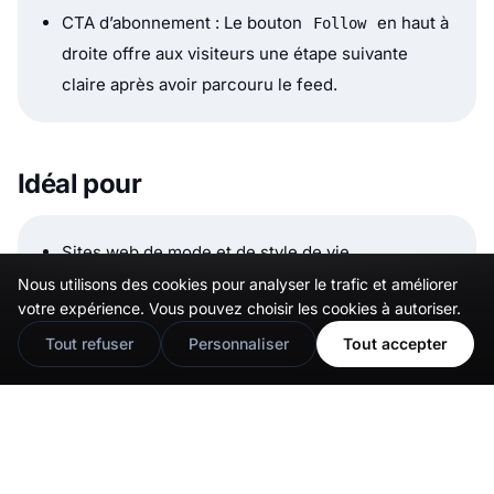
CTA d’abonnement : Le bouton
en haut à
Follow
droite offre aux visiteurs une étape suivante
claire après avoir parcouru le feed.
Idéal pour
Sites web de mode et de style de vie
Nous utilisons des cookies pour analyser le trafic et améliorer
🇬🇧
Would you prefer this site in English?
Pages d’accueil e-commerce
votre expérience. Vous pouvez choisir les cookies à autoriser.
Pages de storytelling de marque
View in English
Tout refuser
Personnaliser
Tout accepter
Sites de créateurs et de portfolios
Entreprises qui souhaitent une vitrine Instagram
plus complète plutôt qu’un simple slider