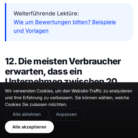
Weiterführende Lektüre:
Wie um Bewertungen bitten? Beispiele
und Vorlagen
12. Die meisten Verbraucher
erwarten, dass ein
Unternehmen zwischen 20
und 99 Bewertungen hat
Wir verwenden Cookies, um den Website-Traffic zu analysieren
und Ihre Erfahrung zu verbessern. Sie können wählen, welche
(59%)
Cookies Sie zulassen möchten.
🇬🇧
Would you prefer this site in English?
Alle ablehnen
Anpassen
View in English
Alle akzeptieren