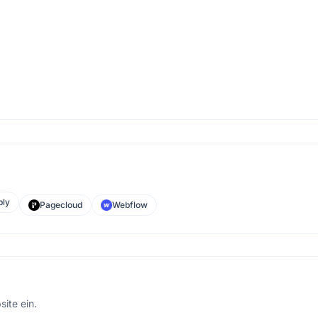
ly
Pagecloud
Webflow
site ein.