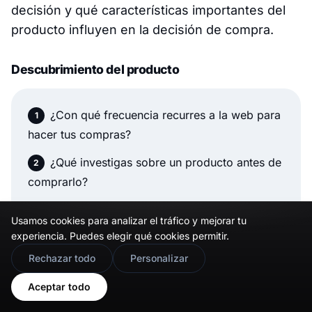
decisión y qué características importantes del
producto influyen en la decisión de compra.
Descubrimiento del producto
¿Con qué frecuencia recurres a la web para
hacer tus compras?
¿Qué investigas sobre un producto antes de
comprarlo?
¿Compras solo de marcas registradas?
Usamos cookies para analizar el tráfico y mejorar tu
experiencia. Puedes elegir qué cookies permitir.
¿Qué te desanima de comprar un producto
🇬🇧
Would you prefer this site in English?
en línea?
Rechazar todo
Personalizar
View in English
¿Qué te atrajo originalmente a nuestro sitio
Aceptar todo
de comercio electrónico?