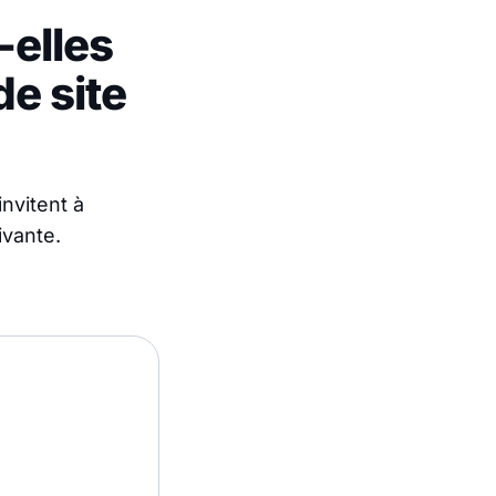
-elles
de site
nvitent à
ivante.