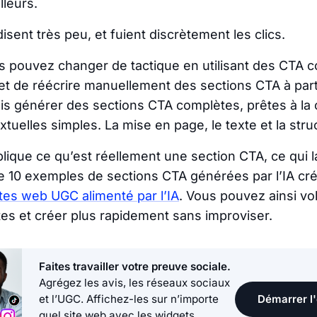
leurs.
, disent très peu, et fuient discrètement les clics.
us pouvez changer de tactique en utilisant des CTA co
 et de réécrire manuellement des sections CTA à part
s générer des sections CTA complètes, prêtes à la 
textuelles simples. La mise en page, le texte et la stru
plique ce qu’est réellement une section CTA, ce qui l
e 10 exemples de sections CTA générées par l’IA cr
tes web UGC alimenté par l’IA
. Vous pouvez ainsi vol
vites et créer plus rapidement sans improviser.
Faites travailler votre preuve sociale.
Agrégez les avis, les réseaux sociaux
Démarrer l'
et l’UGC. Affichez-les sur n’importe
quel site web avec les widgets