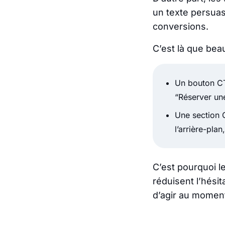
un texte persuasi
conversions.
C’est là que be
Un bouton CT
“Réserver un
Une section C
l’arrière-pla
C’est pourquoi l
réduisent l’hésit
d’agir au moment