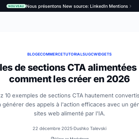
Nous présentons New source: LinkedIn Mentions
NOUVEAU
BLOG
ECOMMERCE
TUTORIALS
UGC
WIDGETS
es de sections CTA alimentées p
comment les créer en 2026
z 10 exemples de sections CTA hautement convertis
 générer des appels à l'action efficaces avec un gé
sites web alimenté par l'IA.
22 décembre 2025
Dushko Talevski
View as Markdown