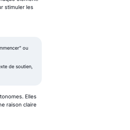
r stimuler les
ommencer” ou
exte de soutien,
utonomes. Elles
ne raison claire