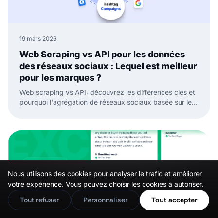
19 mars 2026
Web Scraping vs API pour les données
des réseaux sociaux : Lequel est meilleur
pour les marques ?
Web scraping vs API: découvrez les différences clés et
pourquoi l'agrégation de réseaux sociaux basée sur les
API est meilleure pour les données fiables et les widgets
de réseaux sociaux.
Nous utilisons des cookies pour analyser le trafic et améliorer
🇬🇧
Would you prefer this site in English?
votre expérience. Vous pouvez choisir les cookies à autoriser.
View in English
Tout refuser
Personnaliser
Tout accepter