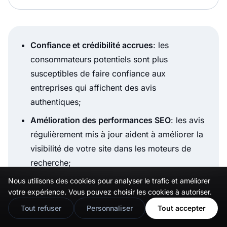
Confiance et crédibilité accrues
: les
consommateurs potentiels sont plus
susceptibles de faire confiance aux
entreprises qui affichent des avis
authentiques;
Amélioration des performances SEO
: les avis
régulièrement mis à jour aident à améliorer la
visibilité de votre site dans les moteurs de
recherche;
Augmentation des taux de conversion
: la
Nous utilisons des cookies pour analyser le trafic et améliorer
🇬🇧
Would you prefer this site in English?
votre expérience. Vous pouvez choisir les cookies à autoriser.
preuve sociale joue un rôle énorme dans
View in English
Tout refuser
Personnaliser
Tout accepter
l’incitation des clients potentiels à prendre
une décision d’achat;