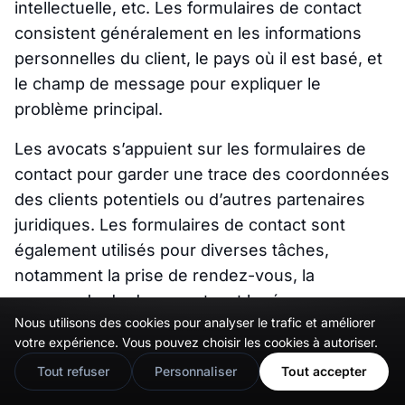
intellectuelle, etc. Les formulaires de contact
consistent généralement en les informations
personnelles du client, le pays où il est basé, et
le champ de message pour expliquer le
problème principal.
Les avocats s’appuient sur les formulaires de
contact pour garder une trace des coordonnées
des clients potentiels ou d’autres partenaires
juridiques. Les formulaires de contact sont
également utilisés pour diverses tâches,
notamment la prise de rendez-vous, la
commande de documents, et la réponse aux
Nous utilisons des cookies pour analyser le trafic et améliorer
demandes. Un formulaire de contact est un
🇬🇧
Would you prefer this site in English?
votre expérience. Vous pouvez choisir les cookies à autoriser.
moyen efficace pour les avocats de recueillir
View in English
Tout refuser
Personnaliser
Tout accepter
rapidement et en toute sécurité des
informations importantes. En mettant en place