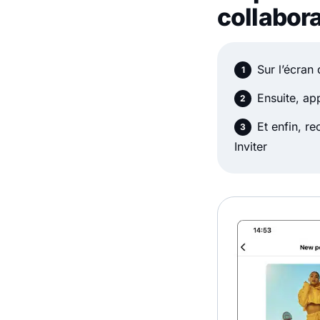
collabor
Sur l’écran
Ensuite, ap
Et enfin, r
Inviter