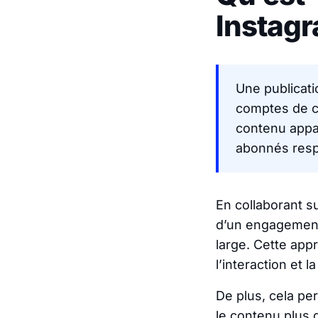
Instagr
Une publicati
comptes de co
contenu appara
abonnés resp
En collaborant su
d’un engagement 
large. Cette app
l’interaction et
De plus, cela pe
le contenu plus d