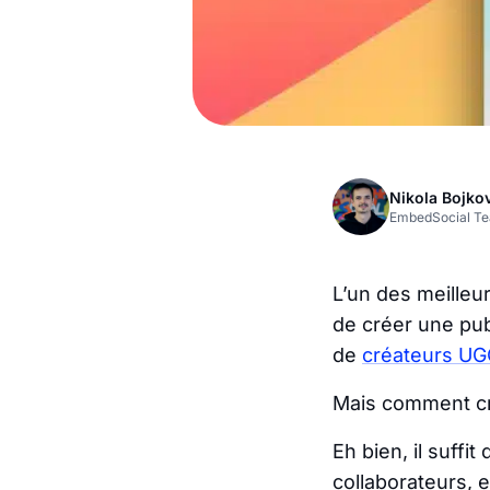
Nikola Bojko
EmbedSocial T
L’un des meilleu
de créer une pub
de
créateurs U
Mais comment cr
Eh bien, il suffi
collaborateurs, e