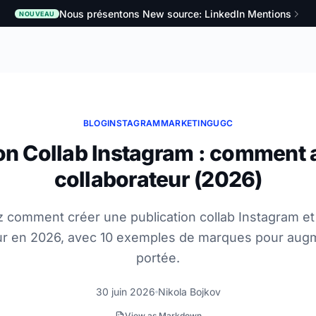
Nous présentons New source: LinkedIn Mentions
NOUVEAU
BLOG
INSTAGRAM
MARKETING
UGC
on Collab Instagram : comment 
collaborateur (2026)
 comment créer une publication collab Instagram et 
ur en 2026, avec 10 exemples de marques pour aug
portée.
30 juin 2026
Nikola Bojkov
View as Markdown