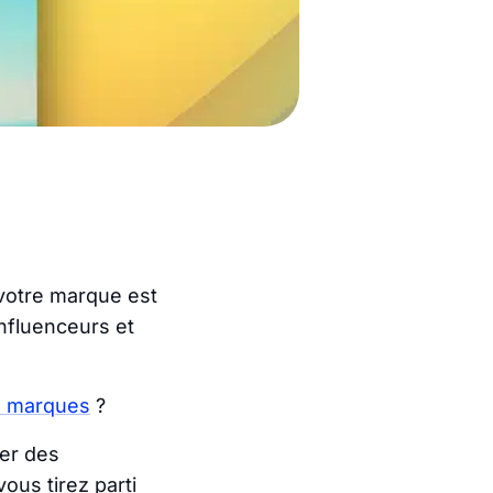
 votre marque est
influenceurs et
 marques
?
ter des
vous tirez parti