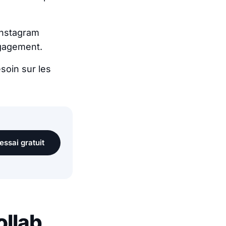
Instagram
engagement.
esoin sur les
essai gratuit
ollab