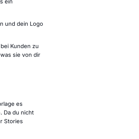
s ein
en und dein Logo
k bei Kunden zu
 was sie von dir
orlage es
. Da du nicht
r Stories