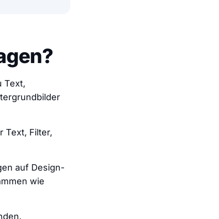
lagen?
 Text,
tergrundbilder
Text, Filter,
gen auf Design-
grammen wie
nden.