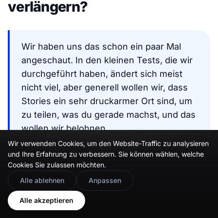
verlängern?
Wir haben uns das schon ein paar Mal
angeschaut. In den kleinen Tests, die wir
durchgeführt haben, ändert sich meist
nicht viel, aber generell wollen wir, dass
Stories ein sehr druckarmer Ort sind, um
zu teilen, was du gerade machst, und das
wollen wir belohnen.
Wenn wir die Zeitspanne verlängern, in
Wir verwenden Cookies, um den Website-Traffic zu analysieren
und Ihre Erfahrung zu verbessern. Sie können wählen, welche
der Stories sichtbar sind, fühlen sich die
Cookies Sie zulassen möchten.
Leute weniger wohl, teilen weniger und
🇬🇧
Would you prefer this site in English?
Alle ablehnen
Anpassen
nutzen Stories dann auch seltener.
View in English
Adam Mosseri, CEO von Instagram
Alle akzeptieren