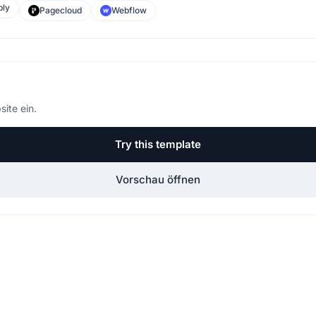
ly
Pagecloud
Webflow
site ein.
Try this template
Vorschau öffnen