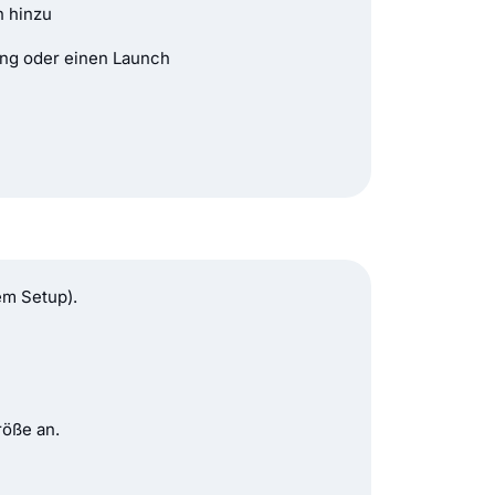
n hinzu
ng oder einen Launch
em Setup).
röße an.