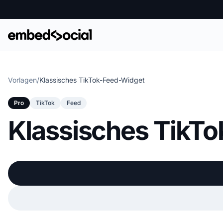
Vorlagen
/
Klassisches TikTok-Feed-Widget
Pro
TikTok
Feed
Klassisches TikT