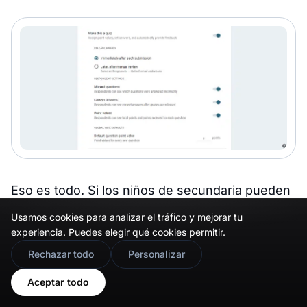
Eso es todo. Si los niños de secundaria pueden
hacerlo, no hay absolutamente ninguna
Usamos cookies para analizar el tráfico y mejorar tu
necesidad de estresarse por ello. Ahora
experiencia. Puedes elegir qué cookies permitir.
asegurémonos de que sepas dónde encontrar
🇬🇧
Would you prefer this site in English?
Rechazar todo
Personalizar
estos formularios.
View in English
Aceptar todo