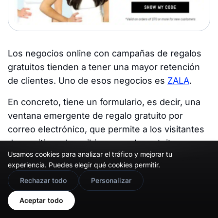
Los negocios online con campañas de regalos
gratuitos tienden a tener una mayor retención
de clientes. Uno de esos negocios es
ZALA
.
En concreto, tiene un formulario, es decir, una
ventana emergente de regalo gratuito por
correo electrónico, que permite a los visitantes
de su sitio web recibir un regalo gratuito
Usamos cookies para analizar el tráfico y mejorar tu
siempre que hagan una determinada compra
experiencia. Puedes elegir qué cookies permitir.
dentro de la siguiente hora.
🇬🇧
Would you prefer this site in English?
Rechazar todo
Personalizar
Y fácilmente podrías adoptar una estrategia
View in English
Aceptar todo
similar para tu tienda online.