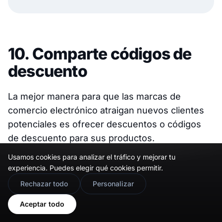
10. Comparte códigos de
descuento
La mejor manera para que las marcas de
comercio electrónico atraigan nuevos clientes
potenciales es ofrecer descuentos o códigos
de descuento para sus productos.
Usamos cookies para analizar el tráfico y mejorar tu
Las historias de IG son una gran fuente para dar
experiencia. Puedes elegir qué cookies permitir.
códigos de compra a cada cliente potencial
🇬🇧
Would you prefer this site in English?
Rechazar todo
Personalizar
interesado.
View in English
Aceptar todo
Posteriormente, así es cómo aumentarás tu