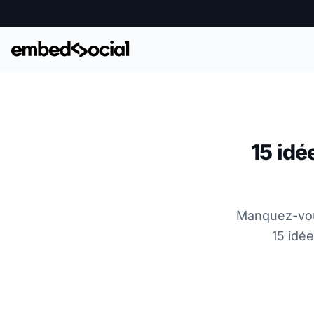
15 idé
Manquez-vous
15 idé