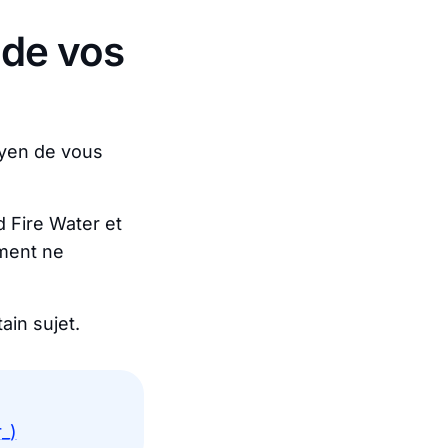
 de vos
oyen de vous
 Fire Water et
ement ne
ain sujet.
_)