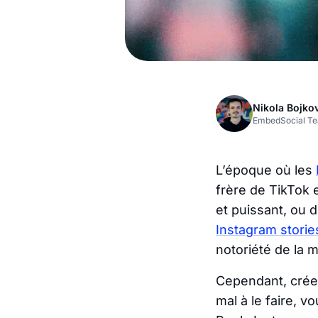
Nikola Bojko
EmbedSocial T
L’époque où les
frère
de TikTok e
et puissant, ou 
Instagram storie
notoriété de la 
Cependant, créer
mal à le faire, v