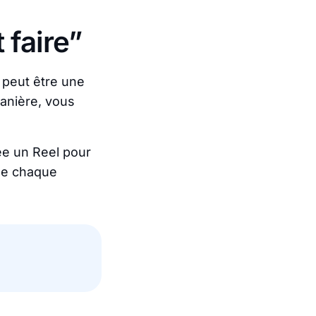
faire”
 peut être une
manière, vous
ée un Reel pour
que chaque