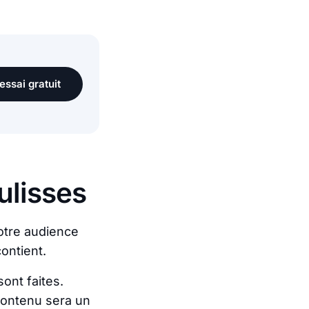
essai gratuit
ulisses
votre audience
contient.
ont faites.
contenu sera un