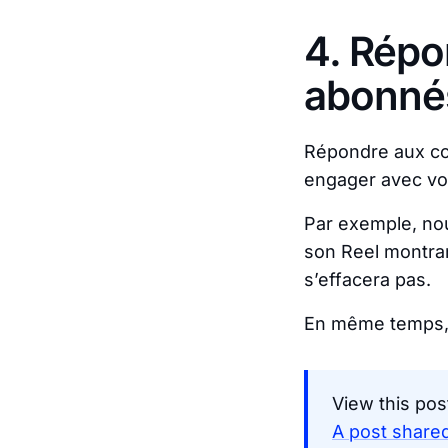
4. Répo
abonné
Répondre aux co
engager avec vos
Par exemple, nou
son Reel montran
s’effacera pas.
En même temps, i
View this pos
A post shared