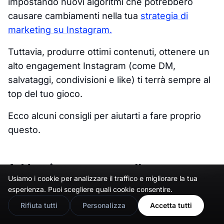
impostando nuovi algoritmi che potrebbero
causare cambiamenti nella tua
strategia di
marketing su Instagram.
Tuttavia, produrre ottimi contenuti, ottenere un
alto engagement Instagram (come DM,
salvataggi, condivisioni e like) ti terrà sempre al
top del tuo gioco.
Ecco alcuni consigli per aiutarti a fare proprio
questo.
1. Usa i post carosello
Usiamo i cookie per analizzare il traffico e migliorare la tua
🇬🇧
Would you prefer this site in English?
esperienza. Puoi scegliere quali cookie consentire.
View in English
Rifiuta tutti
Personalizza
Accetta tutti