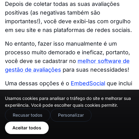
Depois de coletar todas as suas avaliações
positivas (as negativas também são
importantes!), você deve exibi-las com orgulho
em seu site e nas plataformas de redes sociais.
No entanto, fazer isso manualmente é um
processo muito demorado e ineficaz, portanto,
você deve se cadastrar no
melhor software de
gestão de avaliações
para suas necessidades!
Uma dessas opções é o
EmbedSocial
que inclui
recursos que facilitam todo o processo de
Usamos cookies para analisar o tráfego do site e melhorar sua
gestão de avaliações do Google
, da coleta à
experiência. Você pode escolher quais cookies permitir.
exibição por meio de widgets!
🇬🇧
Would you prefer this site in English?
Recusar todos
Personalizar
O Software de Gestão de Avaliações com IA do
View in English
Aceitar todos
EmbedSocial oferece: