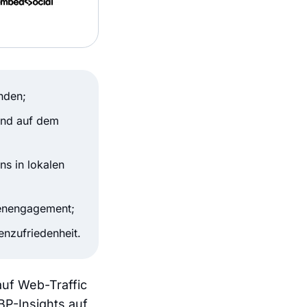
nden;
end auf dem
ns in lokalen
denengagement;
nzufriedenheit.
auf Web-Traffic
BP-Insights auf