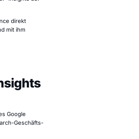
nce direkt
nd mit ihm
nsights
res Google
Search-Geschäfts-