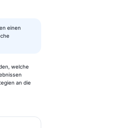
ten einen
uche
nden, welche
gebnissen
tegien an die