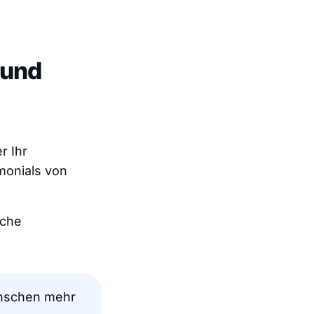
 und
r Ihr
imonials von
lche
nschen mehr